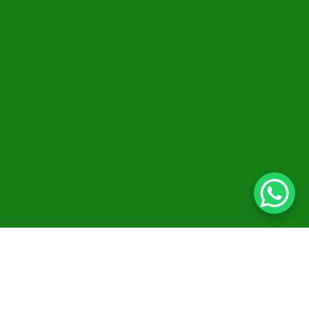
Solicitar o Curso
Descrição
Ajude seus profissionais a garantirem um ambiente de